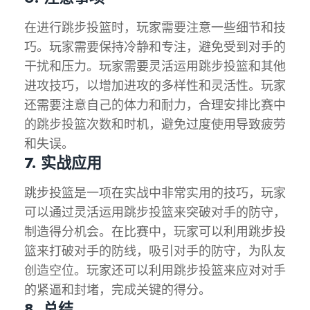
在进行跳步投篮时，玩家需要注意一些细节和技
巧。玩家需要保持冷静和专注，避免受到对手的
干扰和压力。玩家需要灵活运用跳步投篮和其他
进攻技巧，以增加进攻的多样性和灵活性。玩家
还需要注意自己的体力和耐力，合理安排比赛中
的跳步投篮次数和时机，避免过度使用导致疲劳
和失误。
7. 实战应用
跳步投篮是一项在实战中非常实用的技巧，玩家
可以通过灵活运用跳步投篮来突破对手的防守，
制造得分机会。在比赛中，玩家可以利用跳步投
篮来打破对手的防线，吸引对手的防守，为队友
创造空位。玩家还可以利用跳步投篮来应对对手
的紧逼和封堵，完成关键的得分。
8. 总结