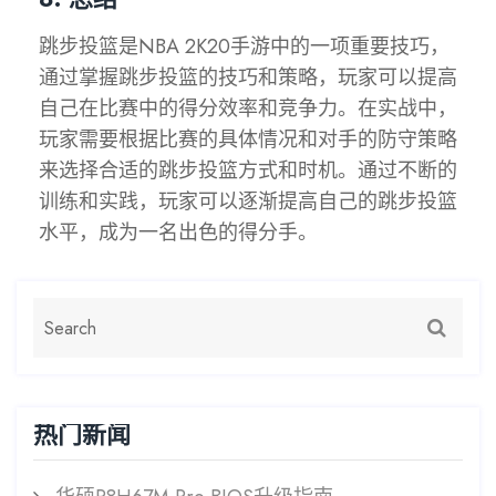
跳步投篮是NBA 2K20手游中的一项重要技巧，
通过掌握跳步投篮的技巧和策略，玩家可以提高
自己在比赛中的得分效率和竞争力。在实战中，
玩家需要根据比赛的具体情况和对手的防守策略
来选择合适的跳步投篮方式和时机。通过不断的
训练和实践，玩家可以逐渐提高自己的跳步投篮
水平，成为一名出色的得分手。
热门新闻