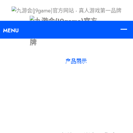
产品展示
首页
产品展示
首页登录入口
APP下载九游会平台
产品展示
集团游戏