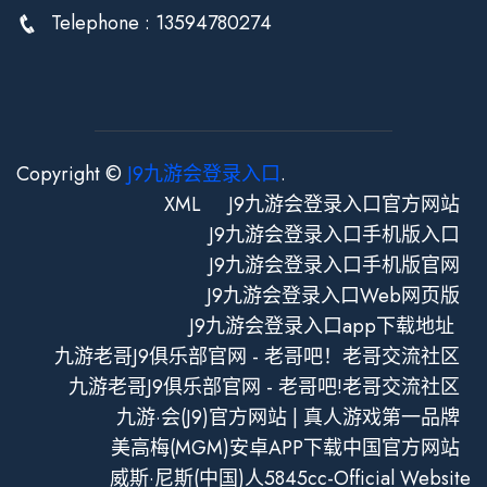
Telephone : 13594780274
Copyright ©
J9九游会登录入口
.
XML
J9九游会登录入口官方网站
J9九游会登录入口手机版入口
J9九游会登录入口手机版官网
J9九游会登录入口Web网页版
J9九游会登录入口app下载地址
九游老哥J9俱乐部官网 - 老哥吧！老哥交流社区
九游老哥J9俱乐部官网 - 老哥吧!老哥交流社区
九游·会(J9)官方网站 | 真人游戏第一品牌
美高梅(MGM)安卓APP下载中国官方网站
威斯·尼斯(中国)人5845cc-Official Website