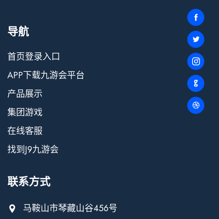
导航
首页登录入口
APP下载九游会平台
产品展示
集团游戏
在线客服
找到J9九游会
联系方式
马鞍山市琴藏山谷456号