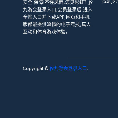
找到J9
安全.保障!不经风雨,怎见彩虹？J9
九游会登录入口,会员登录后,进入
全站入口并下载APP,网页和手机
版都能提供流畅的电子竞技,真人
互动和体育游戏体验。
Copyright ©
J9九游会登录入口
.