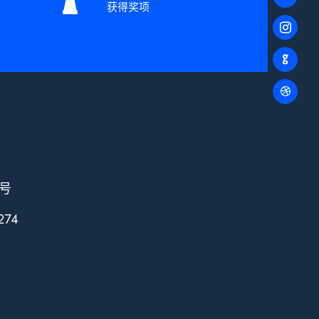
获得奖项
号
274