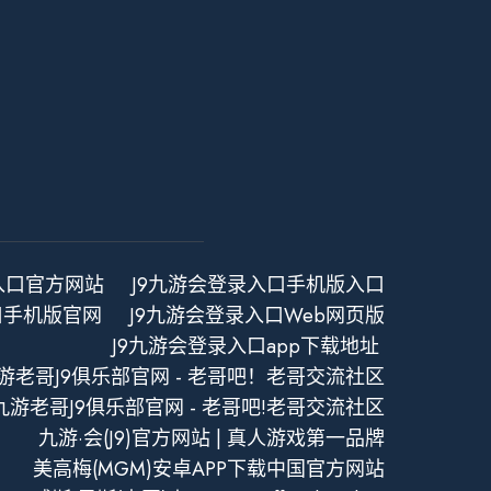
入口官方网站
J9九游会登录入口手机版入口
口手机版官网
J9九游会登录入口Web网页版
J9九游会登录入口app下载地址
游老哥J9俱乐部官网 - 老哥吧！老哥交流社区
九游老哥J9俱乐部官网 - 老哥吧!老哥交流社区
九游·会(J9)官方网站 | 真人游戏第一品牌
美高梅(MGM)安卓APP下载中国官方网站