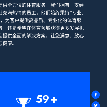
提供全方位的体育服务。我们拥有一支经
批充满热情的员工，他们始终秉持“专业、
念，为客户提供高品质、专业化的体育服
者，还是希望在体育领域获得更多发展机
您提供全面的解决方案，让您满意、放心
与健康。
59
+