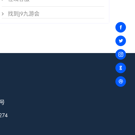
找到J9九游会
号
274