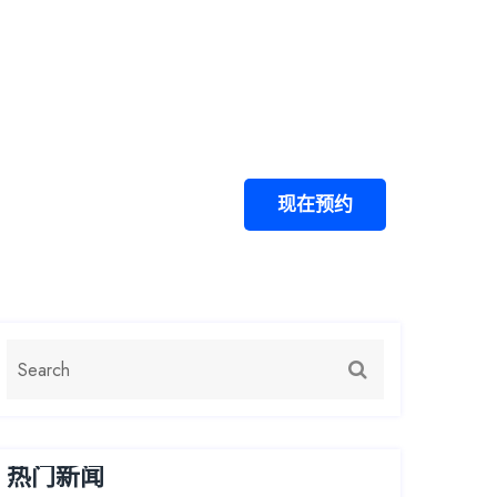
集团游戏
在线客服
找到J9九游会
现在预约
热门新闻