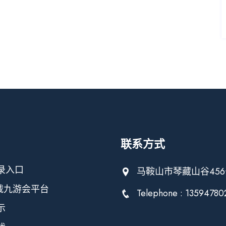
联系方式
录入口
马鞍山市琴藏山谷456
下载九游会平台
Telephone : 13594780
示