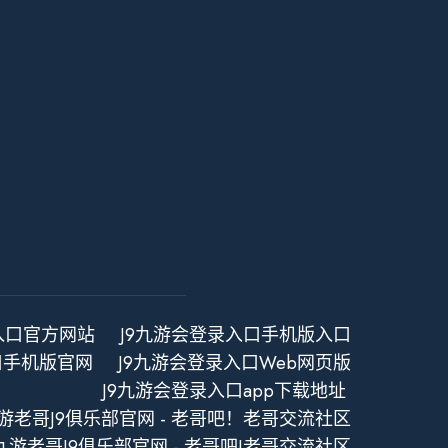
入口官方网站
J9九游会登录入口手机版入口
口手机版官网
J9九游会登录入口Web网页版
J9九游会登录入口app下载地址
游老哥J9俱乐部官网 - 老哥吧！老哥交流社区
九游老哥J9俱乐部官网 - 老哥吧!老哥交流社区