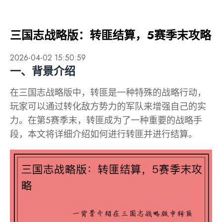
三国志战略版：转匪结算，5赛季末攻略
2026-04-02 15:50:59
一、背景介绍
在三国志战略版中，转匪是一种特殊的战略行动，
玩家可以通过转化敌方势力的军队来增强自己的实
力。在第5赛季末，转匪成为了一种重要的战略手
段，本文将详细介绍如何进行转匪并进行结算。