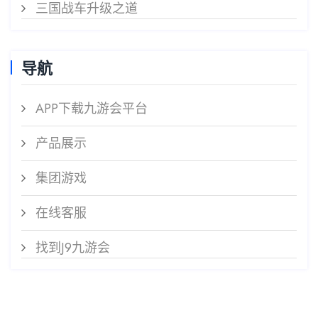
三国战车升级之道
导航
APP下载九游会平台
产品展示
集团游戏
在线客服
找到J9九游会