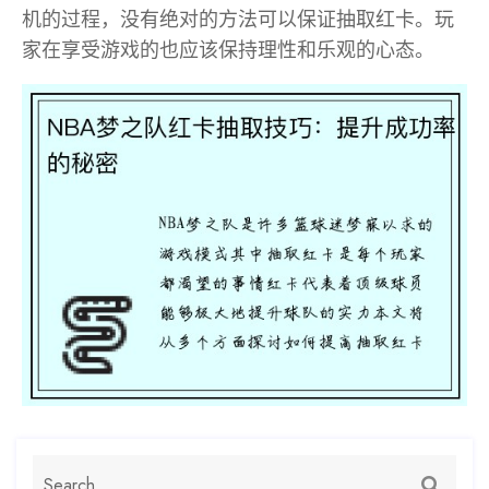
机的过程，没有绝对的方法可以保证抽取红卡。玩
家在享受游戏的也应该保持理性和乐观的心态。