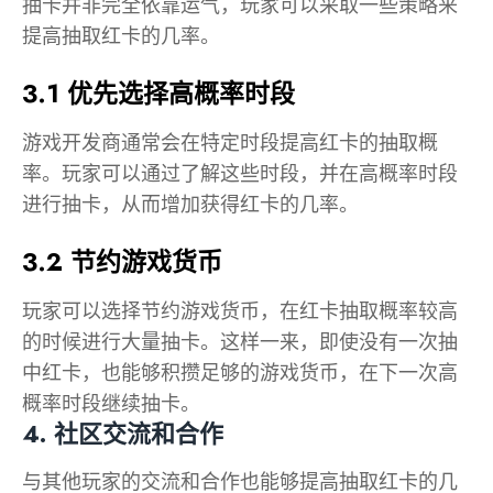
抽卡并非完全依靠运气，玩家可以采取一些策略来
提高抽取红卡的几率。
3.1 优先选择高概率时段
游戏开发商通常会在特定时段提高红卡的抽取概
率。玩家可以通过了解这些时段，并在高概率时段
进行抽卡，从而增加获得红卡的几率。
3.2 节约游戏货币
玩家可以选择节约游戏货币，在红卡抽取概率较高
的时候进行大量抽卡。这样一来，即使没有一次抽
中红卡，也能够积攒足够的游戏货币，在下一次高
概率时段继续抽卡。
4. 社区交流和合作
与其他玩家的交流和合作也能够提高抽取红卡的几