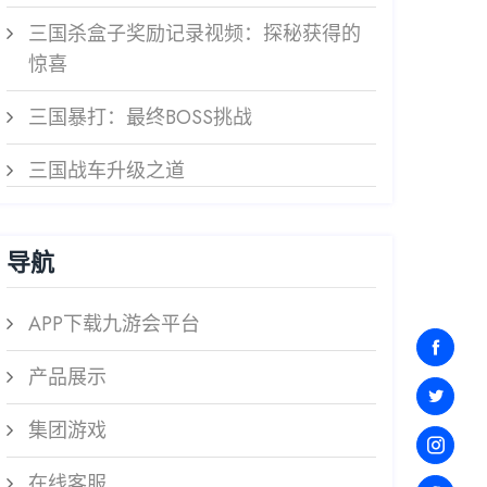
三国杀盒子奖励记录视频：探秘获得的
惊喜
三国暴打：最终BOSS挑战
三国战车升级之道
导航
APP下载九游会平台
产品展示
集团游戏
在线客服