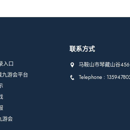
联系方式
录入口
马鞍山市琴藏山谷456
下载九游会平台
Telephone : 13594780
示
戏
服
九游会