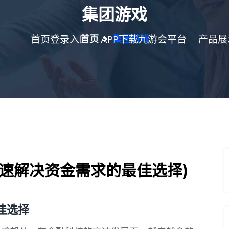
集团游戏
首页登录入口
首页
APP下载九游会平台
集团游戏
产品展
-快速解决资金需求的最佳选择)
佳选择