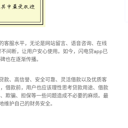
行的客服水平，无论是网站留言、语音咨询、在线
时不间断，让用户安心使用。如今，闪电贷app已
口碑也在逐渐传播。
额贷款、高信誉、安全可靠、灵活借款以及优质客
然，借款前，用户也应该理性思考贷款用途、借款
失、欺骗、担保等一些问题造成不必要的麻烦。最
理地维护自己的财务安全。