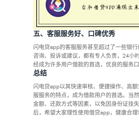
五、客服服务好、口碑优秀
闪电贷app的客服服务甚至超过了一些银
咨询、投诉或建议，都有专人负责，24小
经成为许多用户借款的首选，优良的服务
总结
闪电贷app以其快速审核、便捷操作、高
服服务的特点，成为借款用户的首选。当
金额、还款方式等因素，以免因身份证挂
后，希望大家理性使用借贷app，健康合