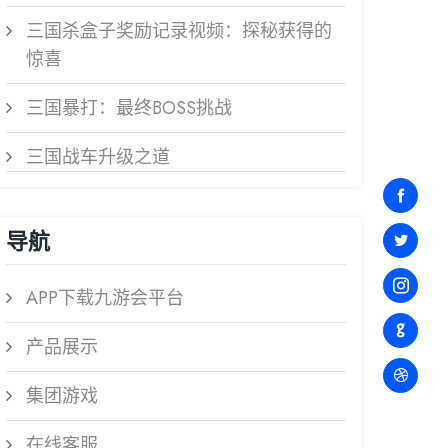
三国杀盒子奖励记录视频：探秘获得的
惊喜
三国暴打：最终BOSS挑战
三国战车升级之道
导航
APP下载九游会平台
产品展示
集团游戏
在线客服