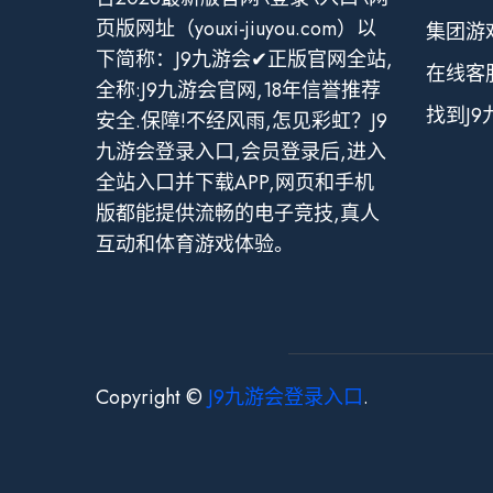
页版网址（youxi-jiuyou.com）以
集团游
下简称：J9九游会✔正版官网全站,
在线客
全称:J9九游会官网,18年信誉推荐
找到J9
安全.保障!不经风雨,怎见彩虹？J9
九游会登录入口,会员登录后,进入
全站入口并下载APP,网页和手机
版都能提供流畅的电子竞技,真人
互动和体育游戏体验。
Copyright ©
J9九游会登录入口
.