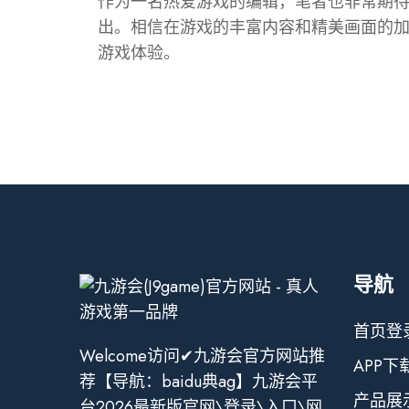
作为一名热爱游戏的编辑，笔者也非常期待
出。相信在游戏的丰富内容和精美画面的
游戏体验。
导航
首页登
Welcome访问✔九游会官方网站推
APP
荐【导航：baidu典ag】九游会平
产品展
台2026最新版官网\登录\入口\网