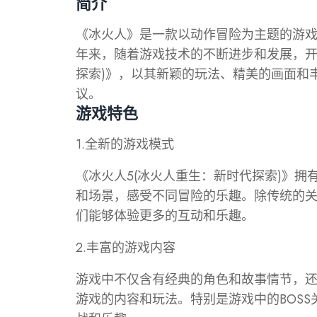
简介
《冰火人》是一款以动作冒险为主题的游戏
年来，随着游戏技术的不断进步和发展，开
探索)》，以其新颖的玩法、精美的画面和
议。
游戏特色
1.全新的游戏模式
《冰火人5(冰火人重生：新时代探索)》
和场景，感受不同冒险的乐趣。除传统的
们能够体验更多的互动和乐趣。
2.丰富的游戏内容
游戏中不仅含有经典的角色和故事情节，
游戏的内容和玩法。特别是游戏中的BOS