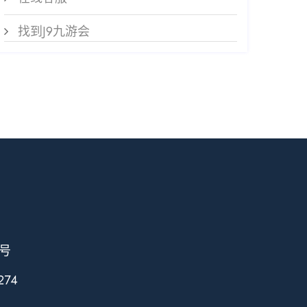
找到J9九游会
号
274