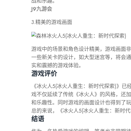
战和乐趣。
J9九游会
3.精美的游戏画面
游戏中的场景和角色设计精美，游戏画面
一些新关卡的设计，如大型迷宫等，将会
实和震撼的游戏体验。
游戏评价
《冰火人5(冰火人重生：新时代探索)》
戏不仅延续了传统《冰火人》的风格，还
和乐趣性。同时游戏的画面设计也得到了
总的来说，《冰火人5(冰火人重生：新时
结语